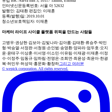
유럽 BR:
Narva mnt 5, 10117 Tallinn, Estonia
인터넷신문등록번호:
서울 아 52632
발행인:
김태환
편집인:
이재훈
등록(발행)일:
2019.10.01
청소년보호책임자:
이재훈
마케터 라이프 사이클 플랫폼 위픽을 만드는 사람들
고병우
·
권상현
·
김보아
·
김빛나라
·
김아름
·
김태환
·
류승주
·
박민
형
·
박승열
·
서정완
·
서청원
·
손인범
·
송영환
·
양파라
·
엄두호
·
오지
윤
·
윤태구
·
이상훈
·
이서영
·
이소민
·
이유림
·
이재광
·
이재훈
·
이정
수
·
이정주
·
임동규
·
임하림
·
전영은
·
조희연
·
최윤성
·
최윤아
·
한광
복
·
허민우
·
허성덕
·
홍문화
·
황창하
그리고 여러분
© wepick corporation. All rights reserved.