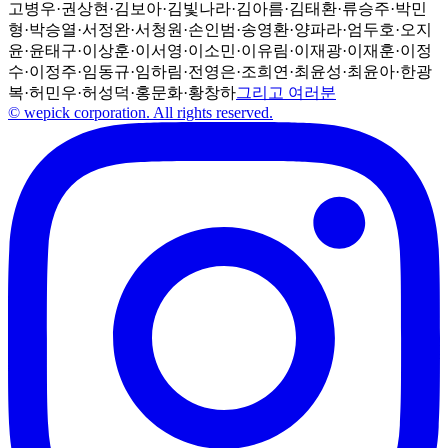
고병우
·
권상현
·
김보아
·
김빛나라
·
김아름
·
김태환
·
류승주
·
박민
형
·
박승열
·
서정완
·
서청원
·
손인범
·
송영환
·
양파라
·
엄두호
·
오지
윤
·
윤태구
·
이상훈
·
이서영
·
이소민
·
이유림
·
이재광
·
이재훈
·
이정
수
·
이정주
·
임동규
·
임하림
·
전영은
·
조희연
·
최윤성
·
최윤아
·
한광
복
·
허민우
·
허성덕
·
홍문화
·
황창하
그리고 여러분
© wepick corporation. All rights reserved.