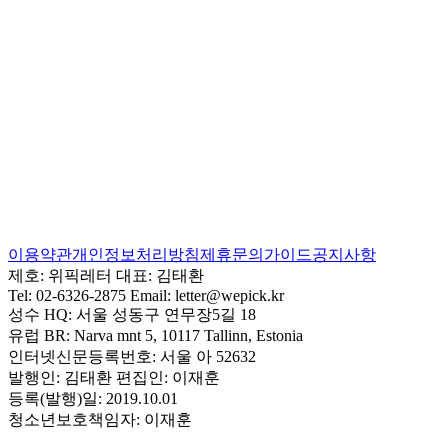
이용약관
개인정보처리방침
제휴문의
가이드
공지사항
제호:
위픽레터
대표:
김태환
Tel:
02-6326-2875
Email:
letter@wepick.kr
성수 HQ:
서울 성동구 연무장5길 18
유럽 BR:
Narva mnt 5, 10117 Tallinn, Estonia
인터넷신문등록번호:
서울 아 52632
발행인:
김태환
편집인:
이재훈
등록(발행)일:
2019.10.01
청소년보호책임자:
이재훈