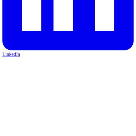
LinkedIn