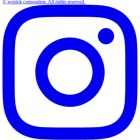
© wepick corporation. All rights reserved.