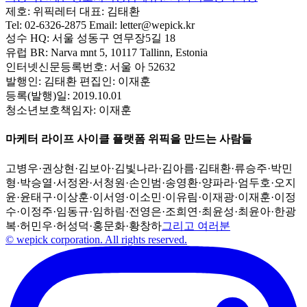
제호:
위픽레터
대표:
김태환
Tel:
02-6326-2875
Email:
letter@wepick.kr
성수 HQ:
서울 성동구 연무장5길 18
유럽 BR:
Narva mnt 5, 10117 Tallinn, Estonia
인터넷신문등록번호:
서울 아 52632
발행인:
김태환
편집인:
이재훈
등록(발행)일:
2019.10.01
청소년보호책임자:
이재훈
마케터 라이프 사이클 플랫폼 위픽을 만드는 사람들
고병우
·
권상현
·
김보아
·
김빛나라
·
김아름
·
김태환
·
류승주
·
박민
형
·
박승열
·
서정완
·
서청원
·
손인범
·
송영환
·
양파라
·
엄두호
·
오지
윤
·
윤태구
·
이상훈
·
이서영
·
이소민
·
이유림
·
이재광
·
이재훈
·
이정
수
·
이정주
·
임동규
·
임하림
·
전영은
·
조희연
·
최윤성
·
최윤아
·
한광
복
·
허민우
·
허성덕
·
홍문화
·
황창하
그리고 여러분
© wepick corporation. All rights reserved.