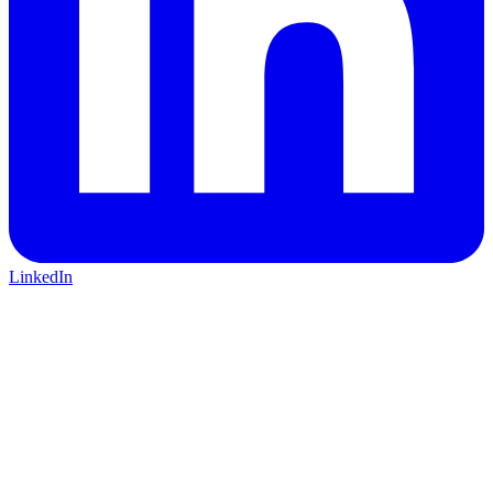
LinkedIn