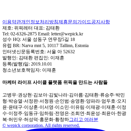
이용약관
개인정보처리방침
제휴문의
가이드
공지사항
제호:
위픽레터
대표:
김태환
Tel:
02-6326-2875
Email:
letter@wepick.kr
성수 HQ:
서울 성동구 연무장5길 18
유럽 BR:
Narva mnt 5, 10117 Tallinn, Estonia
인터넷신문등록번호:
서울 아 52632
발행인:
김태환
편집인:
이재훈
등록(발행)일:
2019.10.01
청소년보호책임자:
이재훈
마케터 라이프 사이클 플랫폼 위픽을 만드는 사람들
고병우
·
권상현
·
김보아
·
김빛나라
·
김아름
·
김태환
·
류승주
·
박민
형
·
박승열
·
서정완
·
서청원
·
손인범
·
송영환
·
양파라
·
엄두호
·
오지
윤
·
윤태구
·
이상훈
·
이서영
·
이소민
·
이유림
·
이재광
·
이재훈
·
이정
수
·
이정주
·
임동규
·
임하림
·
전영은
·
조희연
·
최윤성
·
최윤아
·
한광
복
·
허민우
·
허성덕
·
홍문화
·
황창하
그리고 여러분
© wepick corporation. All rights reserved.