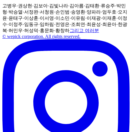
고병우
·
권상현
·
김보아
·
김빛나라
·
김아름
·
김태환
·
류승주
·
박민
형
·
박승열
·
서정완
·
서청원
·
손인범
·
송영환
·
양파라
·
엄두호
·
오지
윤
·
윤태구
·
이상훈
·
이서영
·
이소민
·
이유림
·
이재광
·
이재훈
·
이정
수
·
이정주
·
임동규
·
임하림
·
전영은
·
조희연
·
최윤성
·
최윤아
·
한광
복
·
허민우
·
허성덕
·
홍문화
·
황창하
그리고 여러분
© wepick corporation. All rights reserved.