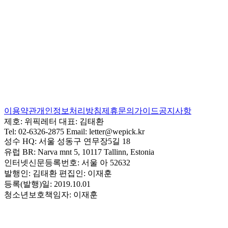
이용약관
개인정보처리방침
제휴문의
가이드
공지사항
제호:
위픽레터
대표:
김태환
Tel:
02-6326-2875
Email:
letter@wepick.kr
성수 HQ:
서울 성동구 연무장5길 18
유럽 BR:
Narva mnt 5, 10117 Tallinn, Estonia
인터넷신문등록번호:
서울 아 52632
발행인:
김태환
편집인:
이재훈
등록(발행)일:
2019.10.01
청소년보호책임자:
이재훈
마케터 라이프 사이클 플랫폼 위픽을 만드는 사람들