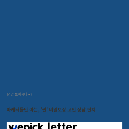
[위픽레터] 잘 운영되던 페이스
북 광고 성과가 갑자기 하락한
다면?
위픽레터
2021.08.04
3
분
2
잘 안 보이시나요?
마케터들만 아는, '찐'
비밀보장
고민 상담 편지