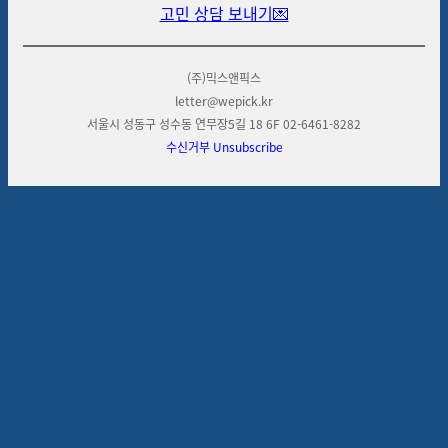
고민 상담 보내기💌
(주)믹스앤픽스
letter@wepick.kr
서울시 성동구 성수동 연무장5길 18 6F 02-6461-8282
수신거부
Unsubscribe
댓글을 불러오는 중...
맞춤 채용 정보
함께 보면 좋은 관련 콘텐츠