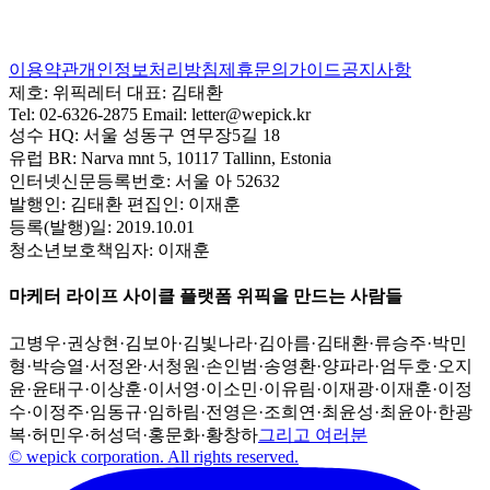
이용약관
개인정보처리방침
제휴문의
가이드
공지사항
제호:
위픽레터
대표:
김태환
Tel:
02-6326-2875
Email:
letter@wepick.kr
성수 HQ:
서울 성동구 연무장5길 18
유럽 BR:
Narva mnt 5, 10117 Tallinn, Estonia
인터넷신문등록번호:
서울 아 52632
발행인:
김태환
편집인:
이재훈
등록(발행)일:
2019.10.01
청소년보호책임자:
이재훈
마케터 라이프 사이클 플랫폼 위픽을 만드는 사람들
고병우
·
권상현
·
김보아
·
김빛나라
·
김아름
·
김태환
·
류승주
·
박민
형
·
박승열
·
서정완
·
서청원
·
손인범
·
송영환
·
양파라
·
엄두호
·
오지
윤
·
윤태구
·
이상훈
·
이서영
·
이소민
·
이유림
·
이재광
·
이재훈
·
이정
수
·
이정주
·
임동규
·
임하림
·
전영은
·
조희연
·
최윤성
·
최윤아
·
한광
복
·
허민우
·
허성덕
·
홍문화
·
황창하
그리고 여러분
© wepick corporation. All rights reserved.