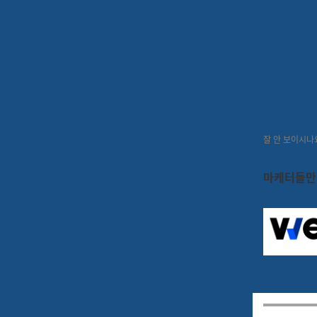
[위픽레터] 개발자 없이 MBTI
위픽레터
2021.09.01
3
분
56
잘 안 보이시나
마케터들만 