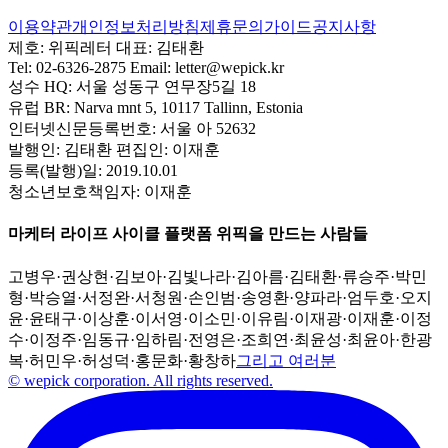
이용약관
개인정보처리방침
제휴문의
가이드
공지사항
제호:
위픽레터
대표:
김태환
Tel:
02-6326-2875
Email:
letter@wepick.kr
성수 HQ:
서울 성동구 연무장5길 18
유럽 BR:
Narva mnt 5, 10117 Tallinn, Estonia
인터넷신문등록번호:
서울 아 52632
발행인:
김태환
편집인:
이재훈
등록(발행)일:
2019.10.01
청소년보호책임자:
이재훈
마케터 라이프 사이클 플랫폼 위픽을 만드는 사람들
고병우
·
권상현
·
김보아
·
김빛나라
·
김아름
·
김태환
·
류승주
·
박민
형
·
박승열
·
서정완
·
서청원
·
손인범
·
송영환
·
양파라
·
엄두호
·
오지
윤
·
윤태구
·
이상훈
·
이서영
·
이소민
·
이유림
·
이재광
·
이재훈
·
이정
수
·
이정주
·
임동규
·
임하림
·
전영은
·
조희연
·
최윤성
·
최윤아
·
한광
복
·
허민우
·
허성덕
·
홍문화
·
황창하
그리고 여러분
© wepick corporation. All rights reserved.