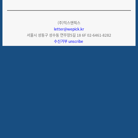
(주)믹스앤픽스
letter@wepick.kr
서울시 성동구 성수동 연무장
5
길
18 6F 02-6461-8282
수신거부
unscribe
댓글을 불러오는 중...
맞춤 채용 정보
함께 보면 좋은 관련 콘텐츠