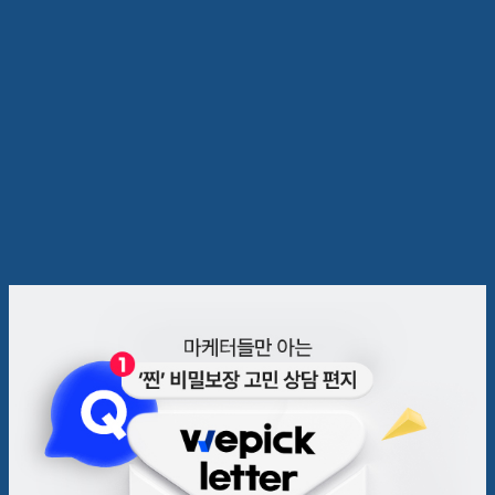
💌 $%name%$님을 위한 위픽
레터 상반기 결산 등장!
위픽레터
2022.07.06
5
분
1