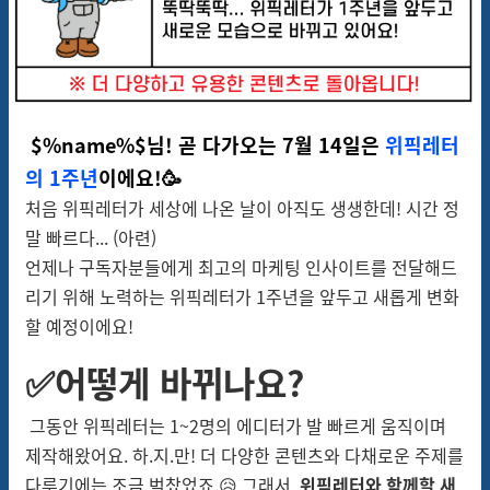
$%name%$님! 곧 다가오는 7월 14일은
위픽레터
의 1주년
이에요!🥳
처음 위픽레터가 세상에 나온 날이 아직도 생생한데! 시간 정
말 빠르다... (아련)
언제나 구독자분들에게 최고의 마케팅 인사이트를 전달해드
리기 위해 노력하는 위픽레터가 1주년을 앞두고 새롭게 변화
할 예정이에요!
✅어떻게 바뀌나요?
그동안 위픽레터는 1~2명의 에디터가 발 빠르게 움직이며
제작해왔어요. 하.지.만! 더 다양한 콘텐츠와 다채로운 주제를
다루기에는 조금 벅찼었죠.😥 그래서,
위픽레터와 함께할 새