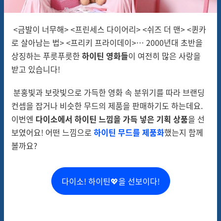
<금발이 너무해> <프린세스 다이어리> <쉬즈 더 맨> <퀸카
로 살아남는 법> <프리키 프라이데이>… 2000년대 초반을
상징하는 푸릇푸릇한
하이틴 영화들
이 여전히 많은 사랑을
받고 있습니다!
분홍빛과 보랏빛으로 가득한 영화 속 분위기를 따라 브랜딩
컨셉을 잡거나 비슷한 무드의 제품을 판매하기도 하는데요.
이번엔
다이소에서 하이틴 느낌을 가득 넣은 기획 상품
을 선
보였어요! 어떤 느낌으로
하이틴 무드를 제품화
했는지 함께
볼까요?
다이소! 하이틴💖을 선보이다!