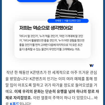
작년 한
해동안
K콘텐츠가
전 세계적으로 아주 뜨거운 관심
을 받았습니
다!
K콘텐츠의
인기는 이미 여러 매체를 통해 정
말 입이
아프도록
말하고 귀가 따가울 정도로 들어오셨을 거
예요.
이제
우리의 문화는
단순히 유행을 넘어 하나의
장르
자
체로 자리잡았죠.
이런 열풍의 주역이 하나 더 있었으니... 바
로
K푸드
입니다
!