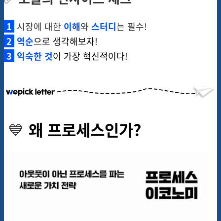
1
시장에 대한
이해
와
스터디
는 필수!
2
역순
으로 생각해보자!
3
익숙한 것
이 가장 혁신적이다!
💙
왜 프로세스인가?