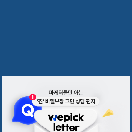
💌 진짜 월.클 푸드는 어떻게 만
들어졌을까?
위픽레터
2023.01.04
5
분
1