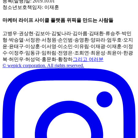
등록(발행)일:
2019.10.01
청소년보호책임자:
이재훈
마케터 라이프 사이클 플랫폼 위픽을 만드는 사람들
고병우
·
권상현
·
김보아
·
김빛나라
·
김아름
·
김태환
·
류승주
·
박민
형
·
박승열
·
서정완
·
서청원
·
손인범
·
송영환
·
양파라
·
엄두호
·
오지
윤
·
윤태구
·
이상훈
·
이서영
·
이소민
·
이유림
·
이재광
·
이재훈
·
이정
수
·
이정주
·
임동규
·
임하림
·
전영은
·
조희연
·
최윤성
·
최윤아
·
한광
복
·
허민우
·
허성덕
·
홍문화
·
황창하
그리고 여러분
© wepick corporation. All rights reserved.