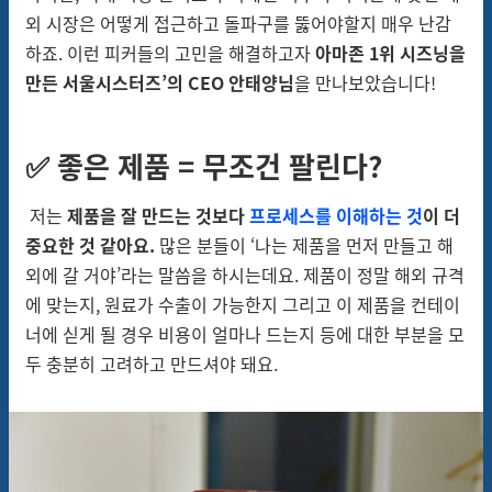
외 시장은 어떻게 접근하고 돌파구를
뚫어야할지
매우 난감
하죠. 이런
피커들의
고민을 해결하고자
아마존 1위
시즈닝을
만든
서울시스터즈’의
CEO
안태양님
을
만나보았습니다!
✅ 좋은 제품 = 무조건 팔린다?
저는
제품을 잘 만드는 것보다
프로세스를 이해하는 것
이 더
중요한 것 같아요.
많은 분들이 ‘나는 제품을 먼저 만들고 해
외에 갈
거야’라는
말씀을 하시는데요. 제품이 정말 해외 규격
에 맞는지, 원료가 수출이 가능한지 그리고 이 제품을 컨테이
너에 싣게 될 경우 비용이 얼마나 드는지 등에 대한 부분을 모
두 충분히 고려하고 만드셔야 돼요.