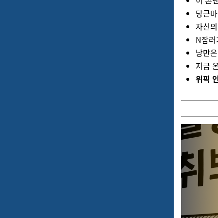
당근마
자신의
N잡러
낭만은
지금 
위픽 인