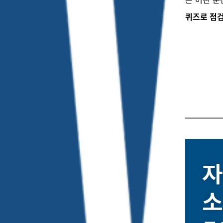
퀴즈로 점