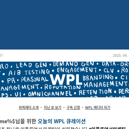
려 드립니다
요?
2025. 04. 
위픽레터 소개
‧
지
난 호 보기
‧
구
독
신청
‧
WPL 에디터 되기
ame%$님을 위한
오늘의 WPL 큐레이션
텐츠 하나로 인플루언서 마케팅이 쉬워졌습니다
#인플루언서마케팅