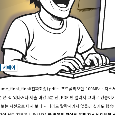
ume_final_final(진짜최종).pdf… 포트폴리오만 100MB… 자
분 쓴 적 있다거나 제출 마감 5분 전, PDF 안 열려서 그대로 멘붕이기
보는 시선으로 다시 보니… 나라도 탈락시키지 않을까 싶기도 했습
간에 서류 지옥을 느꼈나요?
한 번쯤은 겪어본 웃픈 자소서 디테일 