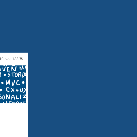
10. vol.
188
👋