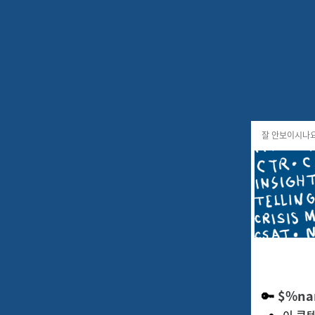
🔑 당근마켓의 성장 비결을 알
위픽레터
2025.04.10
6
분
7
잘 안보이시나
🔑
$%n
이 콘