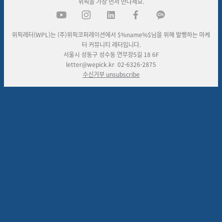
위픽을 가장 먼저 만나세요.
위픽레터(WPL)는 (주)위픽코퍼레이션에서 $%name%$님을 위해 발행하는 마케
터 커뮤니티 레터입니다.
서울시 성동구 성수동 연무장
5
길
18 6F
letter@wepick.kr
02-6326-2875
수신거부
unsubscribe
댓글을 불러오는 중...
맞춤 채용 정보
함께 보면 좋은 관련 콘텐츠