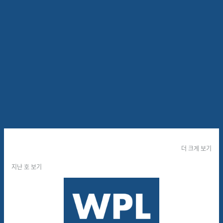
🔑 토스의 커머스, 정말 유난스
러울까요?
위픽레터
2025.05.29
6
분
7
더 크게 보기
지난 호 보기