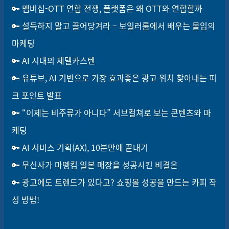
🔑 멤버십-OTT 연합 전쟁, 플랫폼은 왜 OTT와 연합할까
🔑 설득하지 말고 끌어당겨라 – 보일러룸에서 배우는 몰입의
마케팅
🔑 AI 시대의 제텔카스텐
🔑 유튜브, AI 기반으로 가장 효과좋은 광고 위치 찾아내는 피
크 포인트 발표
🔑 “이제는 비주류가 아니다” 서브컬쳐로 보는 콘텐츠와 마
케팅
🔑 AI 서비스 기획(AX), 10분만에 끝내기
🔑
무신사가 마뗑킴 일본 매장을 성공시킨 비결은
🔑
광고에도 트렌드가 있다고? 쇼핑몰 성공을 만드는 카피 작
성 방법!