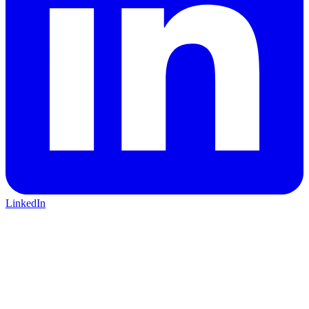
LinkedIn