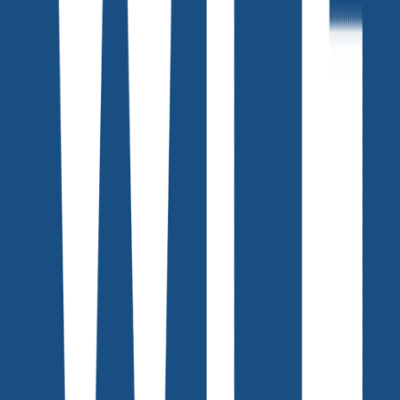
☑️ 연사 소개
지성민 디자이너
스마트폰이 없던 시절부터 20년간 홈페이지를 만들어
온 UI 디자이너.
현재는 AI를 활용한 디자인과 브랜딩을 연구·강의하며
인사이트를 나누고 있습니다.
출간:
AI 디자인 for e-커머스
(2025)
기고:
카카오 브런치스토리 / Surfit / 위픽레터
강의:
한양사이버대학교, 한국공공디자인학회, 인프런 지식
공유자
주요 프로젝트:
한섬닷컴 EQL, 현대차 캐스퍼, 굿웨어몰(앤
어워즈 수상), 삼성닷컴, 롯데하이마트 등