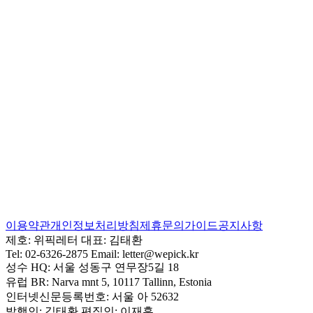
이용약관
개인정보처리방침
제휴문의
가이드
공지사항
제호:
위픽레터
대표:
김태환
Tel:
02-6326-2875
Email:
letter@wepick.kr
성수 HQ:
서울 성동구 연무장5길 18
유럽 BR:
Narva mnt 5, 10117 Tallinn, Estonia
인터넷신문등록번호:
서울 아 52632
발행인:
김태환
편집인:
이재훈