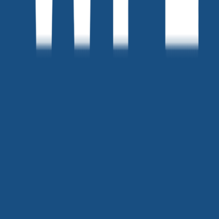
☑️ 참가자 혜택
지성민 연사의 인프런 강의 <AI와 브랜딩> 50% 할인 쿠폰 제
공
본 웨비나는 위픽레터 회원만 참여 가능한 전용 프로그램입니
다. 아직 회원이 아니라면
지금 무료 가입
하시고, 가입 ID를 입
력하시면 예약이 가능합니다. 가입은 단 3분이면 끝! 웨비나 참
여는 물론 매주 마케팅 뉴스레터와 실무에 도움이 되는 무료 리
소스도 함께 받아보실 수 있습니다.
가입 링크 :
https://letter.wepick.kr/mktreg?
utm_source=eventus&utm_medium=description
지원하러 가기
신청하기