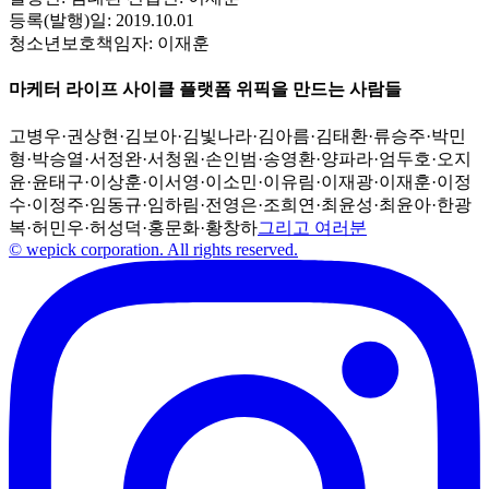
등록(발행)일:
2019.10.01
청소년보호책임자:
이재훈
마케터 라이프 사이클 플랫폼 위픽을 만드는 사람들
고병우
·
권상현
·
김보아
·
김빛나라
·
김아름
·
김태환
·
류승주
·
박민
형
·
박승열
·
서정완
·
서청원
·
손인범
·
송영환
·
양파라
·
엄두호
·
오지
윤
·
윤태구
·
이상훈
·
이서영
·
이소민
·
이유림
·
이재광
·
이재훈
·
이정
수
·
이정주
·
임동규
·
임하림
·
전영은
·
조희연
·
최윤성
·
최윤아
·
한광
복
·
허민우
·
허성덕
·
홍문화
·
황창하
그리고 여러분
© wepick corporation. All rights reserved.