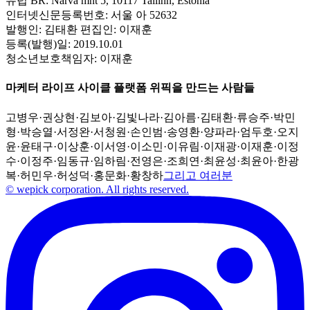
유럽 BR:
Narva mnt 5, 10117 Tallinn, Estonia
인터넷신문등록번호:
서울 아 52632
발행인:
김태환
편집인:
이재훈
등록(발행)일:
2019.10.01
청소년보호책임자:
이재훈
마케터 라이프 사이클 플랫폼 위픽을 만드는 사람들
고병우
·
권상현
·
김보아
·
김빛나라
·
김아름
·
김태환
·
류승주
·
박민
형
·
박승열
·
서정완
·
서청원
·
손인범
·
송영환
·
양파라
·
엄두호
·
오지
윤
·
윤태구
·
이상훈
·
이서영
·
이소민
·
이유림
·
이재광
·
이재훈
·
이정
수
·
이정주
·
임동규
·
임하림
·
전영은
·
조희연
·
최윤성
·
최윤아
·
한광
복
·
허민우
·
허성덕
·
홍문화
·
황창하
그리고 여러분
© wepick corporation. All rights reserved.