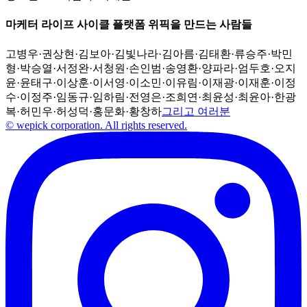
마케터 라이프 사이클 플랫폼 위픽을 만드는 사람들
고병우
·
권상현
·
김보아
·
김빛나라
·
김아름
·
김태환
·
류승주
·
박민
형
·
박승열
·
서정완
·
서청원
·
손인범
·
송영환
·
양파라
·
엄두호
·
오지
윤
·
윤태구
·
이상훈
·
이서영
·
이소민
·
이유림
·
이재광
·
이재훈
·
이정
수
·
이정주
·
임동규
·
임하림
·
전영은
·
조희연
·
최윤성
·
최윤아
·
한광
복
·
허민우
·
허성덕
·
홍문화
·
황창하
그리고 여러분
© wepick corporation. All rights reserved.