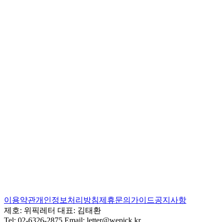
이용약관
개인정보처리방침
제휴문의
가이드
공지사항
제호:
위픽레터
대표:
김태환
Tel:
02-6326-2875
Email:
letter@wepick.kr