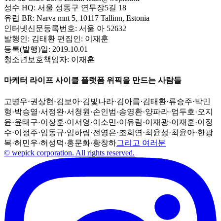
성수 HQ:
서울 성동구 연무장5길 18
유럽 BR:
Narva mnt 5, 10117 Tallinn, Estonia
인터넷신문등록번호:
서울 아 52632
발행인:
김태환
편집인:
이재훈
등록(발행)일:
2019.10.01
청소년보호책임자:
이재훈
마케터 라이프 사이클 플랫폼 위픽을 만드는 사람들
고병우
·
권상현
·
김보아
·
김빛나라
·
김아름
·
김태환
·
류승주
·
박민
형
·
박승열
·
서정완
·
서청원
·
손인범
·
송영환
·
양파라
·
엄두호
·
오지
윤
·
윤태구
·
이상훈
·
이서영
·
이소민
·
이유림
·
이재광
·
이재훈
·
이정
수
·
이정주
·
임동규
·
임하림
·
전영은
·
조희연
·
최윤성
·
최윤아
·
한광
복
·
허민우
·
허성덕
·
홍문화
·
황창하
그리고 여러분
© wepick corporation. All rights reserved.