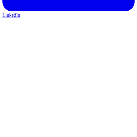
LinkedIn