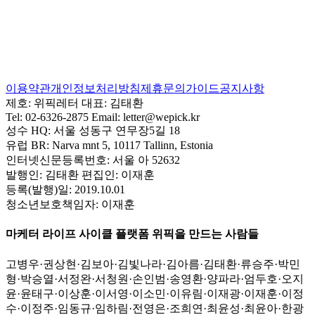
이용약관
개인정보처리방침
제휴문의
가이드
공지사항
제호:
위픽레터
대표:
김태환
Tel:
02-6326-2875
Email:
letter@wepick.kr
성수 HQ:
서울 성동구 연무장5길 18
유럽 BR:
Narva mnt 5, 10117 Tallinn, Estonia
인터넷신문등록번호:
서울 아 52632
발행인:
김태환
편집인:
이재훈
등록(발행)일:
2019.10.01
청소년보호책임자:
이재훈
마케터 라이프 사이클 플랫폼 위픽을 만드는 사람들
고병우
·
권상현
·
김보아
·
김빛나라
·
김아름
·
김태환
·
류승주
·
박민
형
·
박승열
·
서정완
·
서청원
·
손인범
·
송영환
·
양파라
·
엄두호
·
오지
윤
·
윤태구
·
이상훈
·
이서영
·
이소민
·
이유림
·
이재광
·
이재훈
·
이정
수
·
이정주
·
임동규
·
임하림
·
전영은
·
조희연
·
최윤성
·
최윤아
·
한광