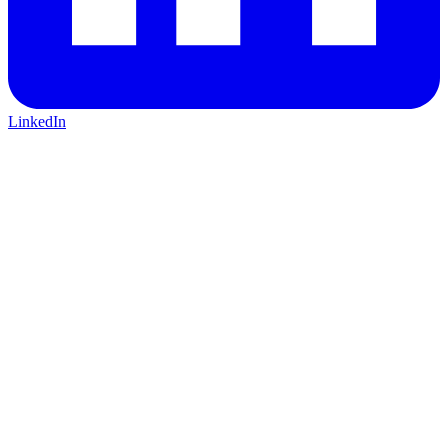
LinkedIn