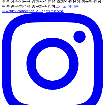
수
·
이정주
·
임동규
·
임하림
·
전영은
·
조희연
·
최윤성
·
최윤아
·
한광
복
·
허민우
·
허성덕
·
홍문화
·
황창하
그리고 여러분
© wepick corporation. All rights reserved.