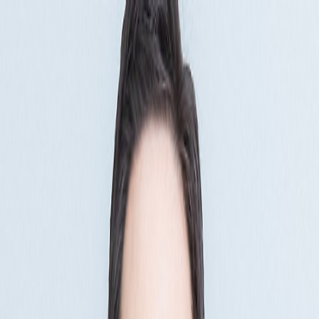
위픽레터
위픽업
위픽부스터
로그인
회원가입
최신
|
인기
|
마케터프로필
|
뉴스레터
|
위픽 인사이트서클
|
위픽 마
케팅 위키
큐레이션
오리지널
최신
|
인기
|
마케터프로필
|
뉴스레터
|
위픽 인사이트서클
|
위픽 마
케팅 위키
큐레이션
오리지널
커리어
자기계발