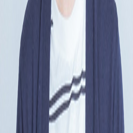
김동우
•
10
맨 위로