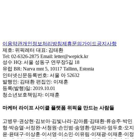
이용약관
개인정보처리방침
제휴문의
가이드
공지사항
제호:
위픽레터
대표:
김태환
Tel:
02-6326-2875
Email:
letter@wepick.kr
성수 HQ:
서울 성동구 연무장5길 18
유럽 BR:
Narva mnt 5, 10117 Tallinn, Estonia
인터넷신문등록번호:
서울 아 52632
발행인:
김태환
편집인:
이재훈
등록(발행)일:
2019.10.01
청소년보호책임자:
이재훈
마케터 라이프 사이클 플랫폼 위픽을 만드는 사람들
고병우
·
권상현
·
김보아
·
김빛나라
·
김아름
·
김태환
·
류승주
·
박민
형
·
박승열
·
서정완
·
서청원
·
손인범
·
송영환
·
양파라
·
엄두호
·
오지
윤
·
윤태구
·
이상훈
·
이서영
·
이소민
·
이유림
·
이재광
·
이재훈
·
이정