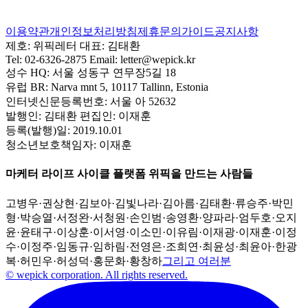
이용약관
개인정보처리방침
제휴문의
가이드
공지사항
제호:
위픽레터
대표:
김태환
Tel:
02-6326-2875
Email:
letter@wepick.kr
성수 HQ:
서울 성동구 연무장5길 18
유럽 BR:
Narva mnt 5, 10117 Tallinn, Estonia
인터넷신문등록번호:
서울 아 52632
발행인:
김태환
편집인:
이재훈
등록(발행)일:
2019.10.01
청소년보호책임자:
이재훈
마케터 라이프 사이클 플랫폼 위픽을 만드는 사람들
고병우
·
권상현
·
김보아
·
김빛나라
·
김아름
·
김태환
·
류승주
·
박민
형
·
박승열
·
서정완
·
서청원
·
손인범
·
송영환
·
양파라
·
엄두호
·
오지
윤
·
윤태구
·
이상훈
·
이서영
·
이소민
·
이유림
·
이재광
·
이재훈
·
이정
수
·
이정주
·
임동규
·
임하림
·
전영은
·
조희연
·
최윤성
·
최윤아
·
한광
복
·
허민우
·
허성덕
·
홍문화
·
황창하
그리고 여러분
© wepick corporation. All rights reserved.