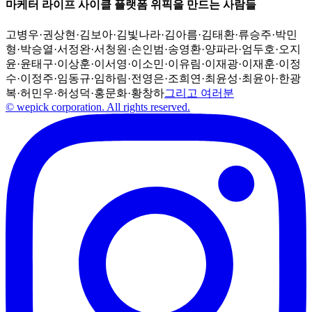
마케터 라이프 사이클 플랫폼 위픽을 만드는 사람들
고병우
·
권상현
·
김보아
·
김빛나라
·
김아름
·
김태환
·
류승주
·
박민
형
·
박승열
·
서정완
·
서청원
·
손인범
·
송영환
·
양파라
·
엄두호
·
오지
윤
·
윤태구
·
이상훈
·
이서영
·
이소민
·
이유림
·
이재광
·
이재훈
·
이정
수
·
이정주
·
임동규
·
임하림
·
전영은
·
조희연
·
최윤성
·
최윤아
·
한광
복
·
허민우
·
허성덕
·
홍문화
·
황창하
그리고 여러분
© wepick corporation. All rights reserved.