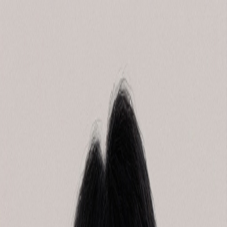
위픽레터
위픽업
위픽부스터
로그인
회원가입
최신
|
인기
|
마케터프로필
|
뉴스레터
|
위픽 인사이트서클
|
위픽 마
케팅 위키
큐레이션
오리지널
최신
|
인기
|
마케터프로필
|
뉴스레터
|
위픽 인사이트서클
|
위픽 마
케팅 위키
큐레이션
오리지널
브랜딩
콘텐츠 마케팅
스토리텔링
기획
오프라인 마케팅