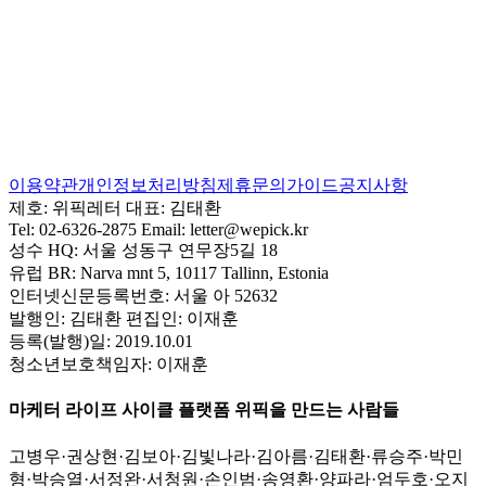
이용약관
개인정보처리방침
제휴문의
가이드
공지사항
제호:
위픽레터
대표:
김태환
Tel:
02-6326-2875
Email:
letter@wepick.kr
성수 HQ:
서울 성동구 연무장5길 18
유럽 BR:
Narva mnt 5, 10117 Tallinn, Estonia
인터넷신문등록번호:
서울 아 52632
발행인:
김태환
편집인:
이재훈
등록(발행)일:
2019.10.01
청소년보호책임자:
이재훈
마케터 라이프 사이클 플랫폼 위픽을 만드는 사람들
고병우
·
권상현
·
김보아
·
김빛나라
·
김아름
·
김태환
·
류승주
·
박민
형
·
박승열
·
서정완
·
서청원
·
손인범
·
송영환
·
양파라
·
엄두호
·
오지