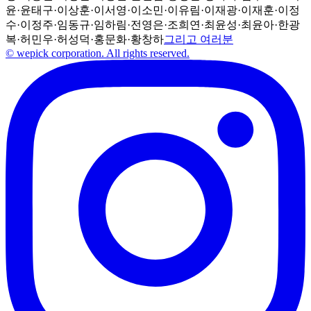
윤
·
윤태구
·
이상훈
·
이서영
·
이소민
·
이유림
·
이재광
·
이재훈
·
이정
수
·
이정주
·
임동규
·
임하림
·
전영은
·
조희연
·
최윤성
·
최윤아
·
한광
복
·
허민우
·
허성덕
·
홍문화
·
황창하
그리고 여러분
© wepick corporation. All rights reserved.