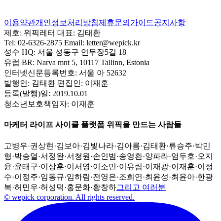
이용약관
개인정보처리방침
제휴문의
가이드
공지사항
제호:
위픽레터
대표:
김태환
Tel:
02-6326-2875
Email:
letter@wepick.kr
성수 HQ:
서울 성동구 연무장5길 18
유럽 BR:
Narva mnt 5, 10117 Tallinn, Estonia
인터넷신문등록번호:
서울 아 52632
발행인:
김태환
편집인:
이재훈
등록(발행)일:
2019.10.01
청소년보호책임자:
이재훈
마케터 라이프 사이클 플랫폼 위픽을 만드는 사람들
고병우
·
권상현
·
김보아
·
김빛나라
·
김아름
·
김태환
·
류승주
·
박민
형
·
박승열
·
서정완
·
서청원
·
손인범
·
송영환
·
양파라
·
엄두호
·
오지
윤
·
윤태구
·
이상훈
·
이서영
·
이소민
·
이유림
·
이재광
·
이재훈
·
이정
수
·
이정주
·
임동규
·
임하림
·
전영은
·
조희연
·
최윤성
·
최윤아
·
한광
복
·
허민우
·
허성덕
·
홍문화
·
황창하
그리고 여러분
© wepick corporation. All rights reserved.