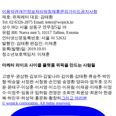
이용약관
개인정보처리방침
제휴문의
가이드
공지사항
제호:
위픽레터
대표:
김태환
Tel:
02-6326-2875
Email:
letter@wepick.kr
성수 HQ:
서울 성동구 연무장5길 18
유럽 BR:
Narva mnt 5, 10117 Tallinn, Estonia
인터넷신문등록번호:
서울 아 52632
발행인:
김태환
편집인:
이재훈
등록(발행)일:
2019.10.01
청소년보호책임자:
이재훈
마케터 라이프 사이클 플랫폼 위픽을 만드는 사람들
고병우
·
권상현
·
김보아
·
김빛나라
·
김아름
·
김태환
·
류승주
·
박민
형
·
박승열
·
서정완
·
서청원
·
손인범
·
송영환
·
양파라
·
엄두호
·
오지
윤
·
윤태구
·
이상훈
·
이서영
·
이소민
·
이유림
·
이재광
·
이재훈
·
이정
수
·
이정주
·
임동규
·
임하림
·
전영은
·
조희연
·
최윤성
·
최윤아
·
한광
복
·
허민우
·
허성덕
·
홍문화
·
황창하
그리고 여러분
© wepick corporation. All rights reserved.