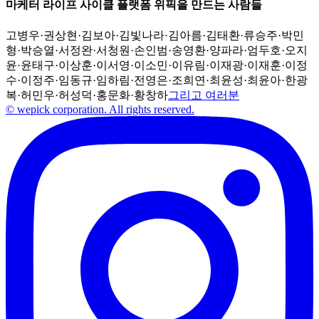
마케터 라이프 사이클 플랫폼 위픽을 만드는 사람들
고병우
·
권상현
·
김보아
·
김빛나라
·
김아름
·
김태환
·
류승주
·
박민
형
·
박승열
·
서정완
·
서청원
·
손인범
·
송영환
·
양파라
·
엄두호
·
오지
윤
·
윤태구
·
이상훈
·
이서영
·
이소민
·
이유림
·
이재광
·
이재훈
·
이정
수
·
이정주
·
임동규
·
임하림
·
전영은
·
조희연
·
최윤성
·
최윤아
·
한광
복
·
허민우
·
허성덕
·
홍문화
·
황창하
그리고 여러분
© wepick corporation. All rights reserved.