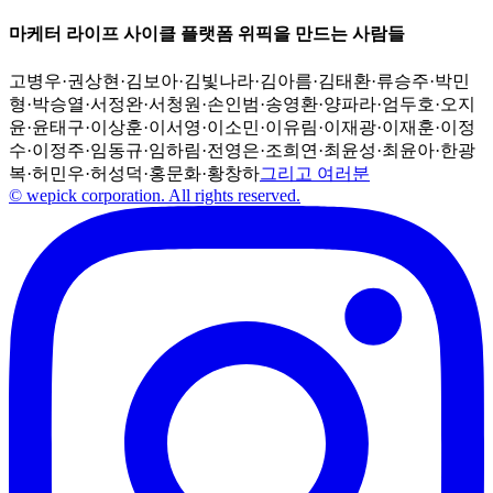
마케터 라이프 사이클 플랫폼 위픽을 만드는 사람들
고병우
·
권상현
·
김보아
·
김빛나라
·
김아름
·
김태환
·
류승주
·
박민
형
·
박승열
·
서정완
·
서청원
·
손인범
·
송영환
·
양파라
·
엄두호
·
오지
윤
·
윤태구
·
이상훈
·
이서영
·
이소민
·
이유림
·
이재광
·
이재훈
·
이정
수
·
이정주
·
임동규
·
임하림
·
전영은
·
조희연
·
최윤성
·
최윤아
·
한광
복
·
허민우
·
허성덕
·
홍문화
·
황창하
그리고 여러분
© wepick corporation. All rights reserved.