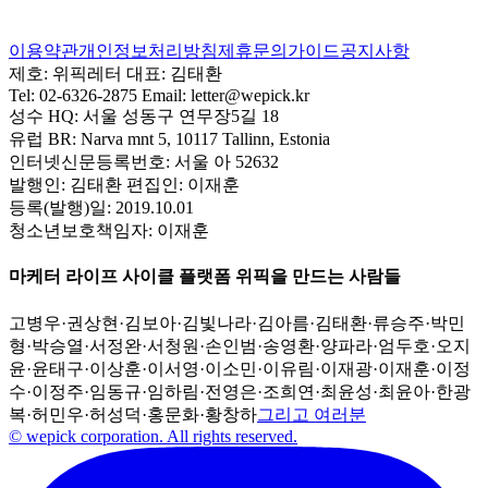
이용약관
개인정보처리방침
제휴문의
가이드
공지사항
제호:
위픽레터
대표:
김태환
Tel:
02-6326-2875
Email:
letter@wepick.kr
성수 HQ:
서울 성동구 연무장5길 18
유럽 BR:
Narva mnt 5, 10117 Tallinn, Estonia
인터넷신문등록번호:
서울 아 52632
발행인:
김태환
편집인:
이재훈
등록(발행)일:
2019.10.01
청소년보호책임자:
이재훈
마케터 라이프 사이클 플랫폼 위픽을 만드는 사람들
고병우
·
권상현
·
김보아
·
김빛나라
·
김아름
·
김태환
·
류승주
·
박민
형
·
박승열
·
서정완
·
서청원
·
손인범
·
송영환
·
양파라
·
엄두호
·
오지
윤
·
윤태구
·
이상훈
·
이서영
·
이소민
·
이유림
·
이재광
·
이재훈
·
이정
수
·
이정주
·
임동규
·
임하림
·
전영은
·
조희연
·
최윤성
·
최윤아
·
한광
복
·
허민우
·
허성덕
·
홍문화
·
황창하
그리고 여러분
© wepick corporation. All rights reserved.