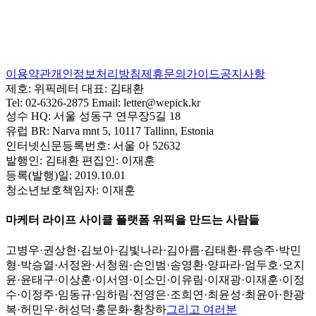
이용약관
개인정보처리방침
제휴문의
가이드
공지사항
제호:
위픽레터
대표:
김태환
Tel:
02-6326-2875
Email:
letter@wepick.kr
성수 HQ:
서울 성동구 연무장5길 18
유럽 BR:
Narva mnt 5, 10117 Tallinn, Estonia
인터넷신문등록번호:
서울 아 52632
발행인:
김태환
편집인:
이재훈
등록(발행)일:
2019.10.01
청소년보호책임자:
이재훈
마케터 라이프 사이클 플랫폼 위픽을 만드는 사람들
고병우
·
권상현
·
김보아
·
김빛나라
·
김아름
·
김태환
·
류승주
·
박민
형
·
박승열
·
서정완
·
서청원
·
손인범
·
송영환
·
양파라
·
엄두호
·
오지
윤
·
윤태구
·
이상훈
·
이서영
·
이소민
·
이유림
·
이재광
·
이재훈
·
이정
수
·
이정주
·
임동규
·
임하림
·
전영은
·
조희연
·
최윤성
·
최윤아
·
한광
복
·
허민우
·
허성덕
·
홍문화
·
황창하
그리고 여러분