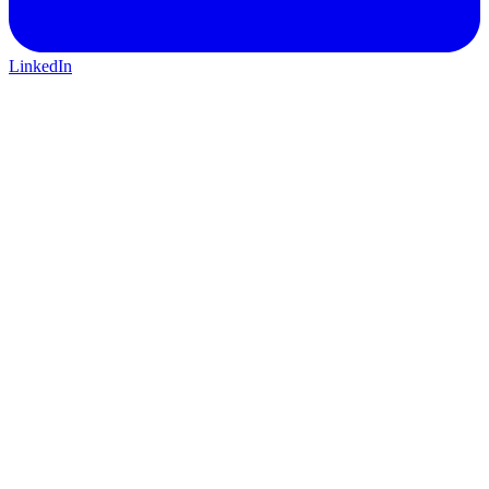
LinkedIn