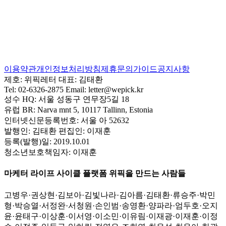
이용약관
개인정보처리방침
제휴문의
가이드
공지사항
제호:
위픽레터
대표:
김태환
Tel:
02-6326-2875
Email:
letter@wepick.kr
성수 HQ:
서울 성동구 연무장5길 18
유럽 BR:
Narva mnt 5, 10117 Tallinn, Estonia
인터넷신문등록번호:
서울 아 52632
발행인:
김태환
편집인:
이재훈
등록(발행)일:
2019.10.01
청소년보호책임자:
이재훈
마케터 라이프 사이클 플랫폼 위픽을 만드는 사람들
고병우
·
권상현
·
김보아
·
김빛나라
·
김아름
·
김태환
·
류승주
·
박민
형
·
박승열
·
서정완
·
서청원
·
손인범
·
송영환
·
양파라
·
엄두호
·
오지
윤
·
윤태구
·
이상훈
·
이서영
·
이소민
·
이유림
·
이재광
·
이재훈
·
이정