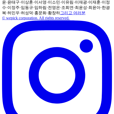
윤
·
윤태구
·
이상훈
·
이서영
·
이소민
·
이유림
·
이재광
·
이재훈
·
이정
수
·
이정주
·
임동규
·
임하림
·
전영은
·
조희연
·
최윤성
·
최윤아
·
한광
복
·
허민우
·
허성덕
·
홍문화
·
황창하
그리고 여러분
© wepick corporation. All rights reserved.