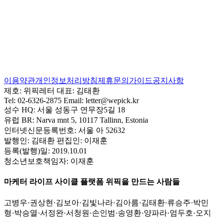
이용약관
개인정보처리방침
제휴문의
가이드
공지사항
제호:
위픽레터
대표:
김태환
Tel:
02-6326-2875
Email:
letter@wepick.kr
성수 HQ:
서울 성동구 연무장5길 18
유럽 BR:
Narva mnt 5, 10117 Tallinn, Estonia
인터넷신문등록번호:
서울 아 52632
발행인:
김태환
편집인:
이재훈
등록(발행)일:
2019.10.01
청소년보호책임자:
이재훈
마케터 라이프 사이클 플랫폼 위픽을 만드는 사람들
고병우
·
권상현
·
김보아
·
김빛나라
·
김아름
·
김태환
·
류승주
·
박민
형
·
박승열
·
서정완
·
서청원
·
손인범
·
송영환
·
양파라
·
엄두호
·
오지