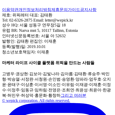
이용약관
개인정보처리방침
제휴문의
가이드
공지사항
제호:
위픽레터
대표:
김태환
Tel:
02-6326-2875
Email:
letter@wepick.kr
성수 HQ:
서울 성동구 연무장5길 18
유럽 BR:
Narva mnt 5, 10117 Tallinn, Estonia
인터넷신문등록번호:
서울 아 52632
발행인:
김태환
편집인:
이재훈
등록(발행)일:
2019.10.01
청소년보호책임자:
이재훈
마케터 라이프 사이클 플랫폼 위픽을 만드는 사람들
고병우
·
권상현
·
김보아
·
김빛나라
·
김아름
·
김태환
·
류승주
·
박민
형
·
박승열
·
서정완
·
서청원
·
손인범
·
송영환
·
양파라
·
엄두호
·
오지
윤
·
윤태구
·
이상훈
·
이서영
·
이소민
·
이유림
·
이재광
·
이재훈
·
이정
수
·
이정주
·
임동규
·
임하림
·
전영은
·
조희연
·
최윤성
·
최윤아
·
한광
복
·
허민우
·
허성덕
·
홍문화
·
황창하
그리고 여러분
© wepick corporation. All rights reserved.