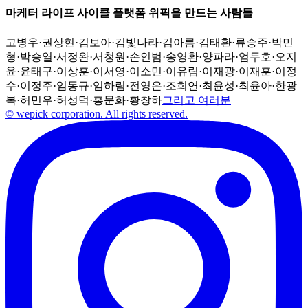
마케터 라이프 사이클 플랫폼 위픽을 만드는 사람들
고병우
·
권상현
·
김보아
·
김빛나라
·
김아름
·
김태환
·
류승주
·
박민
형
·
박승열
·
서정완
·
서청원
·
손인범
·
송영환
·
양파라
·
엄두호
·
오지
윤
·
윤태구
·
이상훈
·
이서영
·
이소민
·
이유림
·
이재광
·
이재훈
·
이정
수
·
이정주
·
임동규
·
임하림
·
전영은
·
조희연
·
최윤성
·
최윤아
·
한광
복
·
허민우
·
허성덕
·
홍문화
·
황창하
그리고 여러분
© wepick corporation. All rights reserved.