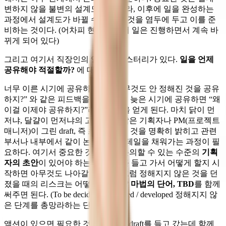
변하지 않을 불변의 설계도가 아니라, 이후에 일을 완성하는
과정에서 설계도가 바뀔 수 있다는 것을 염두에 두고 이를 준
비하는 것이다. (어차피 현실 속에서 일은 진행하면서 계속 바
뀌게 되어 있다)
그리고 여기서 직장인의 영원한 미스터리가 있다.
일을 언제
공유해야 적절할까?
에 대한 부분.
너무 이른 시기에 공유하면 “왜 아무것도 안 정해진 것을 공유
하지?” 와 같은 피드백을 받게 되고, 늦은 시기에 공유하면 “왜
이걸 이제야 공유하지?”라는 반응을 얻게 된다. 마치 닭이 먼
저냐, 달걀이 먼저냐의 고민거리. 답은 기획자나 PM(프로젝트
매니저)이 그린 draft, 즉 초안이라는 것을 명확히 밝히고 관련
부서나 내부에서 같이 논의하며 디테일을 채워가는 과정이 필
요하다. 여기서 중요한 것은 함께 논의할 수 있는 수준의
기획
자의 초안
이 있어야 하는 것. 백지를 들고 가서 어떻게 할지 시
작하면 아무것도 나아갈 수 없다. 그럼 정해지지 않은 것을 던
졌을 때의 리스크는 어떻게 되는지?
마법의 단어, TBD
를 함께
써주면 된다. (To be decided / discussed / developed 정해지지 않
은 단계를 총망라하는 단어)
액션이 있으면 필요한 것은 리액션. draft를 들고 갔는데 함께