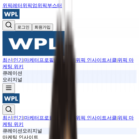
위픽레터
위픽업
위픽부스터
로그인
회원가입
최신
|
인기
|
마케터프로필
|
뉴스레터
|
위픽 인사이트서클
|
위픽 마
케팅 위키
큐레이션
오리지널
최신
|
인기
|
마케터프로필
|
뉴스레터
|
위픽 인사이트서클
|
위픽 마
케팅 위키
큐레이션
오리지널
마케팅 인사이트