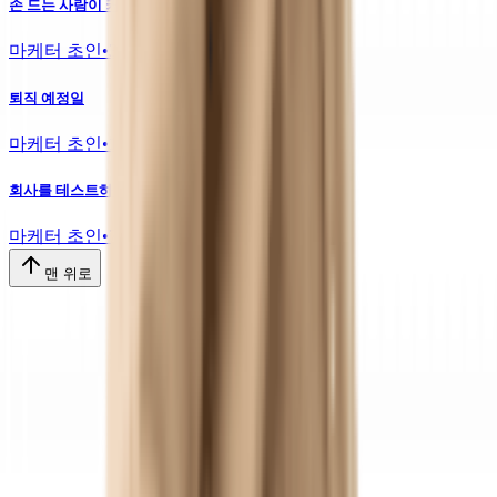
손 드는 사람이 커리어를 넓힌다
마케터 초인
•
38
퇴직 예정일
마케터 초인
•
10
회사를 테스트하기로 했다
마케터 초인
•
7
맨 위로