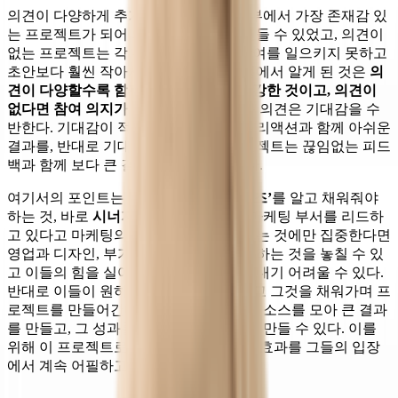
의견이 다양하게 추가된 프로젝트는 내부에서 가장 존재감 있
는 프로젝트가 되어 의미 있는 성과를 만들 수 있었고, 의견이
없는 프로젝트는 각 부서의 리소스와 참여를 일으키지 못하고
초안보다 훨씬 작아지게 되었다. 이 과정에서 알게 된 것은
의
견이 다양할수록 함께하고 싶은 니즈가 강한 것이고, 의견이
없다면 참여 의지가 작다는 것
. 피드백과 의견은 기대감을 수
반한다. 기대감이 적은 프로젝트는 작은 리액션과 함께 아쉬운
결과를, 반대로 기대감이 가득 찼던 프로젝트는 끊임없는 피드
백과 함께 보다 큰 결과를 만들 수 있었다.
여기서의 포인트는 관련부서의
‘진짜 니즈’
를 알고 채워줘야
하는 것, 바로
시너지
를 만드는 일이다. 마케팅 부서를 리드하
고 있다고 마케팅의 성과로 간주될 수 있는 것에만 집중한다면
영업과 디자인, 부가사업 등 타부서가 원하는 것을 놓칠 수 있
고 이들의 힘을 실어 큰 프로젝트로 키워내기 어려울 수 있다.
반대로 이들이 원하는 것을 앞서 이해하고 그것을 채워가며 프
로젝트를 만들어간다면 다양한 부서의 리소스를 모아 큰 결과
를 만들고, 그 성과를 모두에게 의미 있게 만들 수 있다. 이를
위해 이 프로젝트로 얻을 수 있는 효용과 효과를 그들의 입장
에서 계속 어필하고 참여를 시켜야 한다.